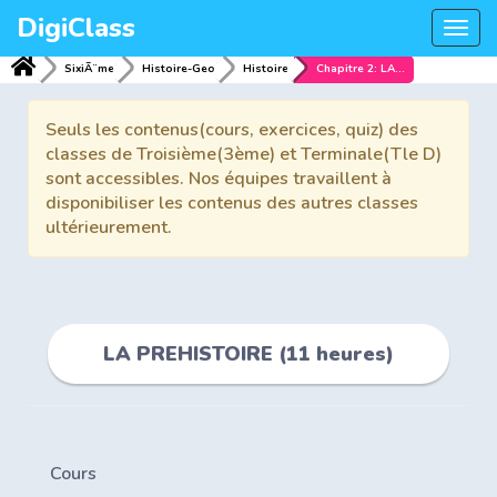
DigiClass
Togg
navi
SixiÃ¨me
Histoire-Geo
Histoire
Chapitre 2: LA PREHISTOIRE (11 heures)
Seuls les contenus(cours, exercices, quiz) des
classes de Troisième(3ème) et Terminale(Tle D)
sont accessibles. Nos équipes travaillent à
disponibiliser les contenus des autres classes
ultérieurement.
LA PREHISTOIRE (11 heures)
Cours