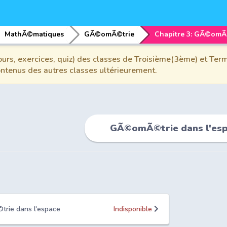
MathÃ©matiques
GÃ©omÃ©trie
urs, exercices, quiz) des classes de Troisième(3ème) et Term
contenus des autres classes ultérieurement.
GÃ©omÃ©trie dans l'es
trie dans l'espace
Indisponible