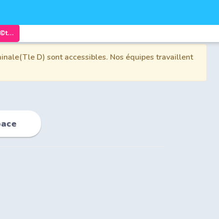
Chapitre 3: GÃ©omÃ©trie dans l'espace
inale(Tle D) sont accessibles. Nos équipes travaillent
pace