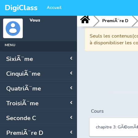
DigiClass
Accueil
Vous
PremiÃ¨re D
Seuls les contenus(co
à disponibiliser les 
MENU
SixiÃ¨me
CinquiÃ¨me
QuatriÃ¨me
TroisiÃ¨me
Cours
Seconde C
chapitre 3: GÃ©omÃ©
PremiÃ¨re D