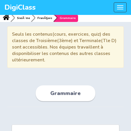
DigiClass
Togg
navi
SixiÃ¨me
FranÃ§ais
Grammaire
Seuls les contenus(cours, exercices, quiz) des
classes de Troisième(3ème) et Terminale(Tle D)
sont accessibles. Nos équipes travaillent à
disponibiliser les contenus des autres classes
ultérieurement.
Grammaire