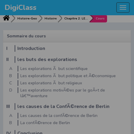
DigiClass
Togg
navi
Histoire-Geo
Histoire
Chapitre 2: LES EXPLORATIONS ET LE CONGRES DE BERLIN (3 H)
Cours
Sommaire du cours
I
Introduction
II
les buts des explorations
A
Les explorations Ã but scientifique
B
Les explorations Ã but politique et Ã©conomique
C
Les explorations Ã but religieux
D
Les explorations motivÃ©es par le goÃ»t de
lâ€™aventure
III
les causes de la ConfÃ©rence de Berlin
A
Les causes de la confÃ©rence de Berlin
B
La confÃ©rence de Berlin
IV
Conclusion