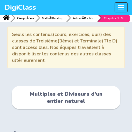
DigiClass
Togg
navi
CinquiÃ¨me
MathÃ©matiques
ActivitÃ©s NumÃ©riques
Chapitre 1: Multiples et Diviseurs d'un entier naturel
Seuls les contenus(cours, exercices, quiz) des
classes de Troisième(3ème) et Terminale(Tle D)
sont accessibles. Nos équipes travaillent à
disponibiliser les contenus des autres classes
ultérieurement.
Multiples et Diviseurs d'un
entier naturel