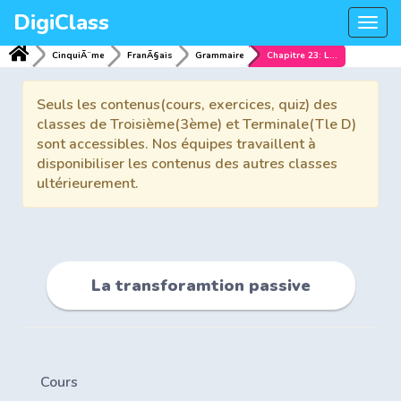
DigiClass
Togg
navi
CinquiÃ¨me
FranÃ§ais
Grammaire
Chapitre 23: La transforamtion passive
Seuls les contenus(cours, exercices, quiz) des
classes de Troisième(3ème) et Terminale(Tle D)
sont accessibles. Nos équipes travaillent à
disponibiliser les contenus des autres classes
ultérieurement.
La transforamtion passive
Cours