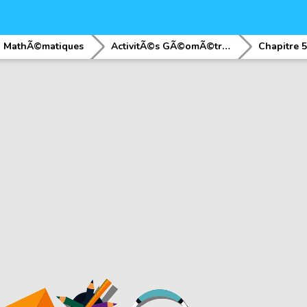
MathÃ©matiques
ActivitÃ©s GÃ©omÃ©triques