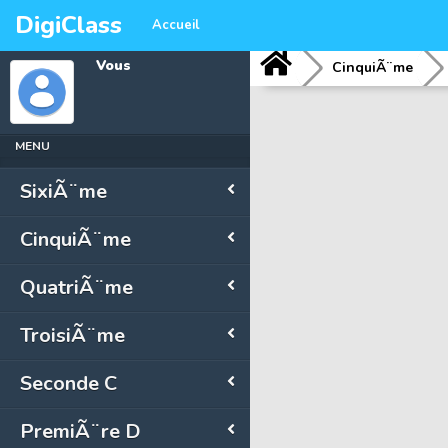
DigiClass
Accueil
Vous
CinquiÃ¨me
MENU
SixiÃ¨me
CinquiÃ¨me
QuatriÃ¨me
TroisiÃ¨me
Seconde C
PremiÃ¨re D