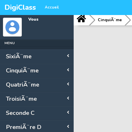
DigiClass
Accueil
Vous
CinquiÃ¨me
MENU
SixiÃ¨me
CinquiÃ¨me
QuatriÃ¨me
TroisiÃ¨me
Seconde C
PremiÃ¨re D