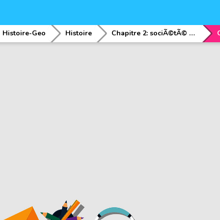
Histoire-Geo
Histoire
Chapitre 2: sociÃ©tÃ© et chefferie de lâ€™ouest et du sud