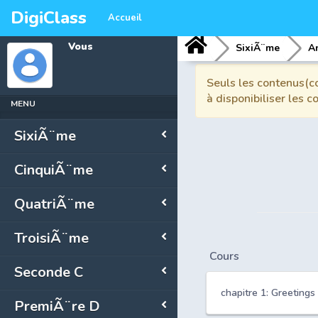
DigiClass
Accueil
Vous
SixiÃ¨me
A
Seuls les contenus(co
à disponibiliser les 
MENU
SixiÃ¨me
CinquiÃ¨me
QuatriÃ¨me
TroisiÃ¨me
Cours
Seconde C
chapitre 1: Greetings
PremiÃ¨re D