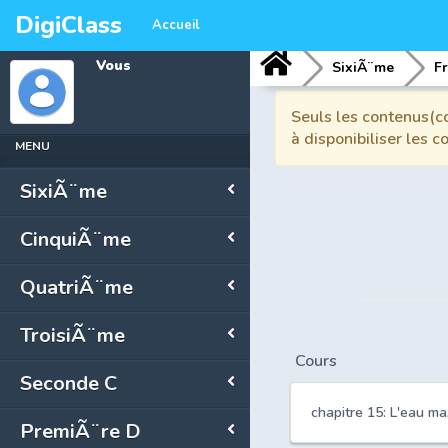
DigiClass
Accueil
Vous
SixiÃ¨me
F
Seuls les contenus(co
à disponibiliser les 
MENU
SixiÃ¨me
CinquiÃ¨me
QuatriÃ¨me
TroisiÃ¨me
Cours
Seconde C
chapitre 15: L'eau ma
PremiÃ¨re D