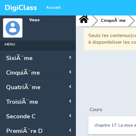
DigiClass
Accueil
Vous
CinquiÃ¨me
Seuls les contenus(co
à disponibiliser les 
MENU
SixiÃ¨me
CinquiÃ¨me
QuatriÃ¨me
TroisiÃ¨me
Cours
Seconde C
chapitre 17: La mise 
PremiÃ¨re D