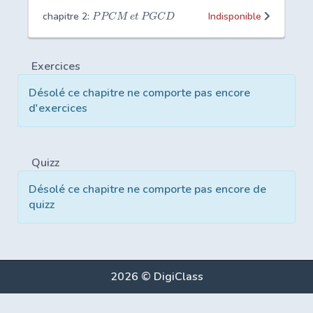
chapitre 2:
Indisponible
P
P
C
M
e
t
P
G
C
D
Exercices
Désolé ce chapitre ne comporte pas encore
d'exercices
Quizz
Désolé ce chapitre ne comporte pas encore de
quizz
2026 © DigiClass