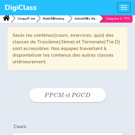
DigiClass
Togg
navi
CinquiÃ¨me
MathÃ©matiques
ActivitÃ©s NumÃ©riques
Chapitre 2:
P
P
C
M
Seuls les contenus(cours, exercices, quiz) des
classes de Troisième(3ème) et Terminale(Tle D)
sont accessibles. Nos équipes travaillent à
disponibiliser les contenus des autres classes
ultérieurement.
P
P
C
M
e
t
P
G
C
D
Cours