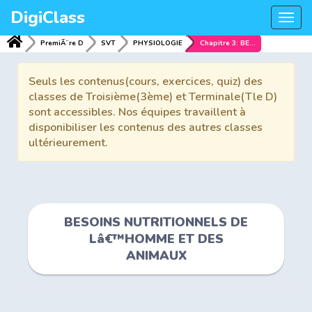
DigiClass
Togg
navi
PremiÃ¨re D
SVT
PHYSIOLOGIE
Chapitre 3: BESOINS NUTRITIONNELS DE Lâ€™HOMME ET DES ANIMAUX
Seuls les contenus(cours, exercices, quiz) des
classes de Troisième(3ème) et Terminale(Tle D)
sont accessibles. Nos équipes travaillent à
disponibiliser les contenus des autres classes
ultérieurement.
BESOINS NUTRITIONNELS DE
Lâ€™HOMME ET DES
ANIMAUX