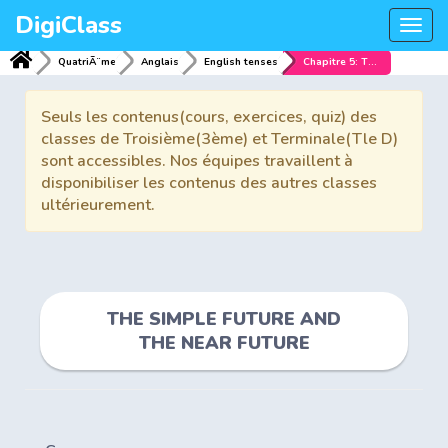
DigiClass
Togg
navi
QuatriÃ¨me
Anglais
English tenses
Chapitre 5: THE SIMPLE FUTURE AND THE NEAR FUTURE
Seuls les contenus(cours, exercices, quiz) des
classes de Troisième(3ème) et Terminale(Tle D)
sont accessibles. Nos équipes travaillent à
disponibiliser les contenus des autres classes
ultérieurement.
THE SIMPLE FUTURE AND
THE NEAR FUTURE