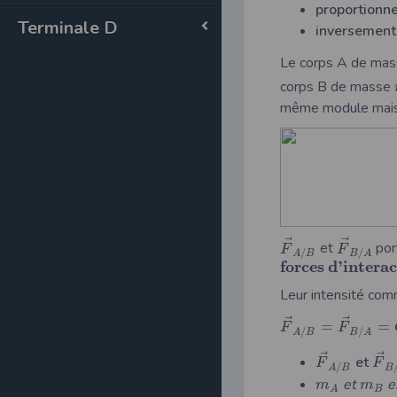
proportionn
Terminale D
inversement 
Le corps A de ma
corps B de masse
même module mais 
⃗
⃗
et
por
F
F
/
/
A
B
B
A
f
o
r
c
e
s
d
’
i
n
t
e
r
a
c
Leur intensité com
⃗
⃗
=
=
F
F
/
/
A
B
B
A
⃗
⃗
et
F
F
/
A
B
B
et
en
m
m
B
A