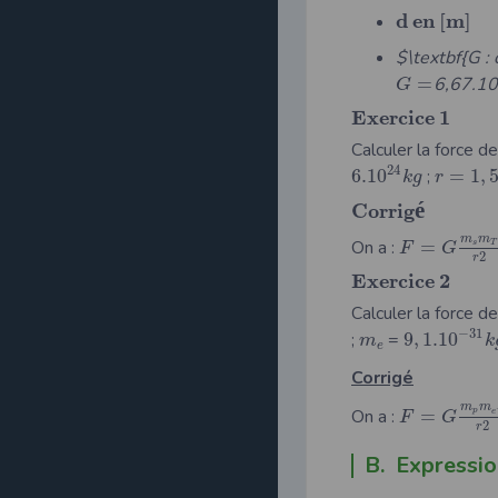
d
e
n
[
m
]
$\textbf{G
:
=
6,67.10
G
E
x
e
r
c
i
c
e
1
Calculer la force d
24
6.10
;
=
1
,
5
k
g
r
é
C
o
r
r
i
g
m
m
On a :
=
s
T
F
G
2
r
E
x
e
r
c
i
c
e
2
Calculer la force d
−
31
;
=
9
,
1.10
m
k
e
Corrigé
m
m
On a :
=
p
e
F
G
2
r
B. Expression