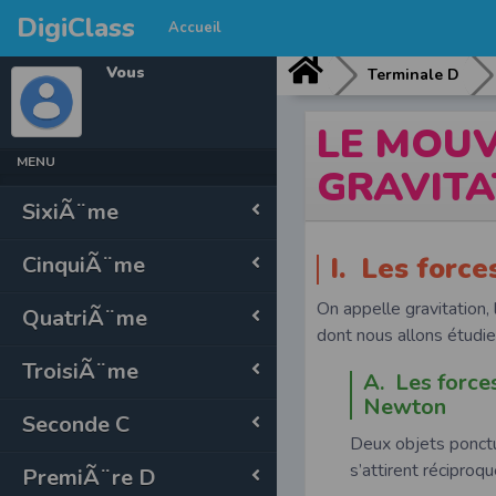
DigiClass
Accueil
Vous
Terminale D
LE MOU
MENU
GRAVITA
SixiÃ¨me
CinquiÃ¨me
I. Les force
On appelle gravitation,
QuatriÃ¨me
dont nous allons étudie
TroisiÃ¨me
A. Les forces
Newton
Seconde C
Deux objets ponct
s’attirent réciproq
PremiÃ¨re D