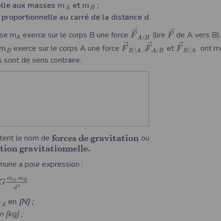
elle aux masses
et
;
m
m
B
A
proportionnelle au carré de la distance d.
⃗
⃗
sse m
exerce sur le corps B une force
(lire
de A vers B).
F
F
A
/
A
B
⃗
⃗
⃗
exerce sur le corps A une force
.
et
ont mê
m
F
F
F
/
/
/
B
B
A
A
B
B
A
sont de sens contraire.
f
o
r
c
e
s
d
e
g
r
a
v
i
t
a
t
i
o
n
tent le nom de
ou
t
i
o
n
g
r
a
v
i
t
a
t
i
o
n
n
e
l
l
e
.
mune a pour expression :
.
m
m
B
A
G
2
d
en
[N] ;
/
A
 [kg] ;