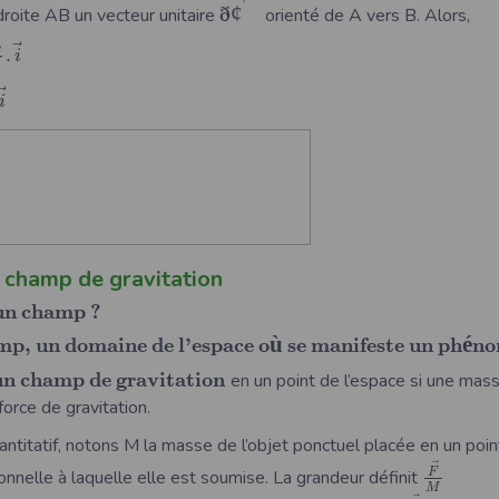
ð
¢
droite AB un vecteur unitaire
orienté de A vers B. Alors,
⃗
.
B
i
⃗
i
 champ de gravitation
u
n
c
h
a
m
p
?
ù
é
m
p
,
u
n
d
o
m
a
i
n
e
d
e
l
’
e
s
p
a
c
e
o
s
e
m
a
n
i
f
e
s
t
e
u
n
p
h
n
o
u
n
c
h
a
m
p
d
e
g
r
a
v
i
t
a
t
i
o
n
en un point de l’espace si une mass
orce de gravitation.
ntitatif, notons M la masse de l’objet ponctuel placée en un poin
⃗
F
ionnelle à laquelle elle est soumise. La grandeur définit
M