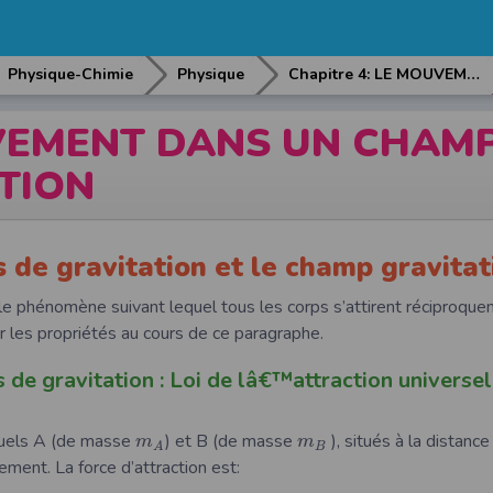
Physique-Chimie
Physique
Chapitre 4: LE MOUVEMENT DANS UN CHAMPS DE GRAVITATION
VEMENT DANS UN CHAMP
TION
s de gravitation et le champ gravita
 le phénomène suivant lequel tous les corps s’attirent réciproqu
r les propriétés au cours de ce paragraphe.
 de gravitation : Loi de lâ€™attraction universel
uels A (de masse
) et B (de masse
), situés à la distance
m
m
B
A
uement. La force d’attraction est: