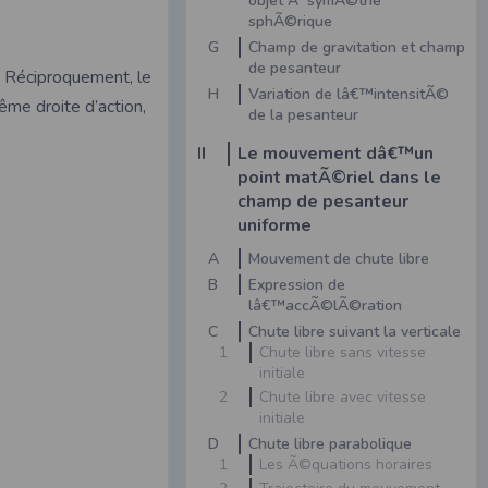
objet Ã symÃ©trie
sphÃ©rique
G
Champ de gravitation et champ
de pesanteur
 Réciproquement, le
H
Variation de lâ€™intensitÃ©
me droite d’action,
de la pesanteur
II
Le mouvement dâ€™un
point matÃ©riel dans le
champ de pesanteur
uniforme
A
Mouvement de chute libre
B
Expression de
lâ€™accÃ©lÃ©ration
C
Chute libre suivant la verticale
1
Chute libre sans vitesse
initiale
2
Chute libre avec vitesse
initiale
D
Chute libre parabolique
1
Les Ã©quations horaires