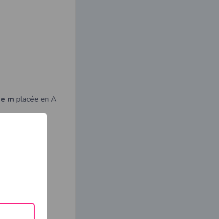
e m
placée en A
 la force de