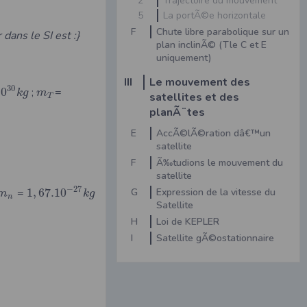
2
Trajectoire du mouvement
5
La portÃ©e horizontale
F
Chute libre parabolique sur un
 dans le SI est :}
plan inclinÃ© (Tle C et E
uniquement)
III
Le mouvement des
30
10
;
=
k
g
m
satellites et des
T
planÃ¨tes
E
AccÃ©lÃ©ration dâ€™un
satellite
F
Ã‰tudions le mouvement du
satellite
−
27
G
Expression de la vitesse du
=
1
,
67.10
m
k
g
n
Satellite
H
Loi de KEPLER
I
Satellite gÃ©ostationnaire