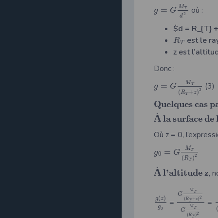
M
=
où :
T
g
G
2
d
$d = R_{T}
+
est le ra
R
T
z est l’altit
Donc :
M
=
(3)
T
g
G
2
(
+
)
R
z
T
Q
u
e
l
q
u
e
s
c
a
s
p
À
l
a
s
u
r
f
a
c
e
d
e
Où z = 0, l’express
M
=
T
g
G
0
2
(
)
R
T
À
l
’
a
l
t
i
t
u
d
e
z
, 
M
T
G
2
(
)
g
z
(
+
)
R
z
=
=
T
g
M
0
T
G
2
(
)
R
T