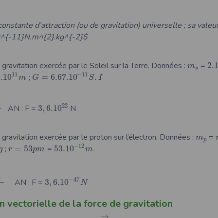
 constante d’attraction (ou de gravitation) universelle ; sa valeur
^{-11}N.m^{2}.kg^{-2}$
e gravitation exercée par le Soleil sur la Terre. Données :
=
2.
m
s
−
11
11
.10
;
=
6.67.10
.
m
G
S
I
22
AN : F =
3
,
6.10
N
e gravitation exercée par le proton sur l’électron. Données :
=
m
p
−
12
;
=
53
=
53.10
.
g
r
p
m
m
−
−
47
AN : F =
3
,
6.10
N
 vectorielle de la force de gravitation
→