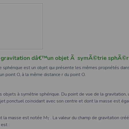
 gravitation dâ€™un objet Ã symÃ©trie sphÃ©r
e sphérique est un objet qui présente les mêmes propriétés dans
’un point O, à la même distance r du point O.
 objets à symétrie sphérique. Du point de vue de la gravitation, 
jet ponctuel coïncidant avec son centre et dont la masse est éga
nt la masse est notée M
. La valeur du champ de gravitation créé
T
est :