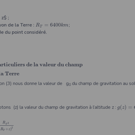
 z$ ;
yon de la Terre :
=
6400
;
R
k
m
T
ude du point considéré.
a
r
t
i
c
u
l
i
e
r
s
d
e
l
a
v
a
l
e
u
r
d
u
c
h
a
m
p
l
a
T
e
r
r
e
ion (3) nous donne la valeur de g
du champ de gravitation au sol
0
notons (z) la valeur du champ de gravitation à l’altitude z :
(
)
=
g
z
R
2
T
2
(
+
)
R
z
T