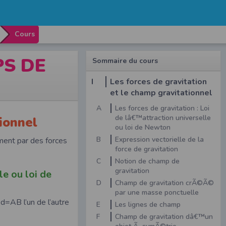
Cours
S DE
Sommaire du cours
I
Les forces de gravitation
et le champ gravitationnel
A
Les forces de gravitation : Loi
de lâ€™attraction universelle
tionnel
ou loi de Newton
B
Expression vectorielle de la
ement par des forces
force de gravitation
C
Notion de champ de
gravitation
le ou loi de
D
Champ de gravitation crÃ©Ã©
par une masse ponctuelle
 d=AB l’un de l’autre
E
Les lignes de champ
F
Champ de gravitation dâ€™un