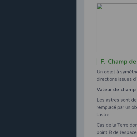
F. Champ de
Un objet à symétri
directions issues d
Valeur de champ
Les astres sont des
remplacé par un ob
l’astre.
Cas de la Terre do
point B de l’espace 