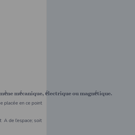
è
é
é
é
m
n
e
m
c
a
n
i
q
u
e
,
l
e
c
t
r
i
q
u
e
o
u
m
a
g
n
t
i
q
u
e
.
e placée en ce point
t A de l’espace; soit