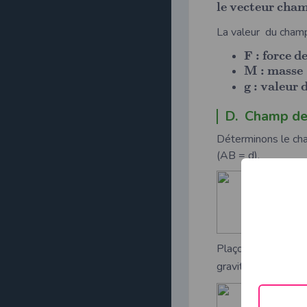
l
e
v
e
c
t
e
u
r
c
h
a
La valeur du champ 
F
:
f
o
r
c
e
d
M
:
m
a
s
s
e
g
:
v
a
l
e
u
r
D. Champ de
Déterminons le cha
(AB = d).
Plaçons en B un ob
⃗
gravitation,
=
−
F