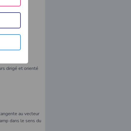
rs dirigé et orienté
 tangente au vecteur
champ dans le sens du