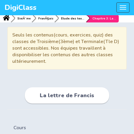
DigiClass
Togg
navi
SixiÃ¨me
FranÃ§ais
Etude des textes
Chapitre 3: La lettre de Francis
Seuls les contenus(cours, exercices, quiz) des
classes de Troisième(3ème) et Terminale(Tle D)
sont accessibles. Nos équipes travaillent à
disponibiliser les contenus des autres classes
ultérieurement.
La lettre de Francis
Cours