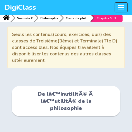
DigiClass
Togg
navi
Seconde C
Philosophie
Cours de philosophie 2nd
Chapitre 5: De lâ€™inutilitÃ© Ã lâ€™utilitÃ© de la philosophie
Seuls les contenus(cours, exercices, quiz) des
classes de Troisième(3ème) et Terminale(Tle D)
sont accessibles. Nos équipes travaillent à
disponibiliser les contenus des autres classes
ultérieurement.
De lâ€™inutilitÃ© Ã
lâ€™utilitÃ© de la
philosophie