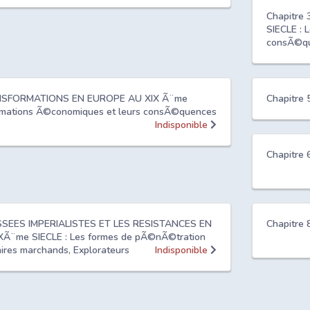
Chapitre
SIECLE : 
consÃ©q
RANSFORMATIONS EN EUROPE AU XIX Ã¨me
Chapitre 
ormations Ã©conomiques et leurs consÃ©quences
Indisponible
Chapitre 
USSEES IMPERIALISTES ET LES RESISTANCES EN
Chapitre 
XÃ¨me SIECLE : Les formes de pÃ©nÃ©tration
aires marchands, Explorateurs
Indisponible