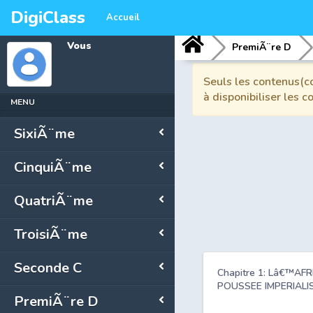
DigiClass
Accueil
Vous
PremiÃ¨re D
Seuls les contenus(co
à disponibiliser les 
MENU
SixiÃ¨me
CinquiÃ¨me
QuatriÃ¨me
TroisiÃ¨me
Seconde C
Chapitre 1: Lâ€™AF
POUSSEE IMPERIALIST
PremiÃ¨re D