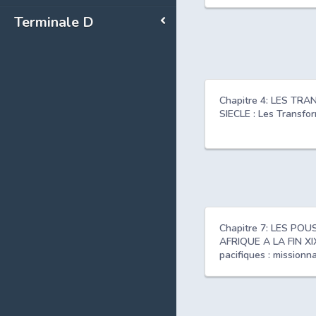
Terminale D
Chapitre 4: LES T
SIECLE : Les Transf
Chapitre 7: LES PO
AFRIQUE A LA FIN XI
pacifiques : missionn