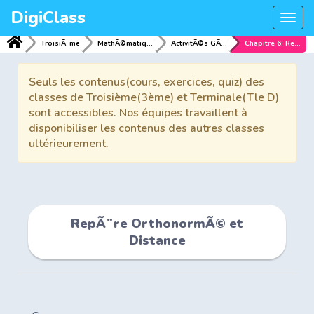
DigiClass
Togg
navi
TroisiÃ¨me
MathÃ©matiques
ActivitÃ©s GÃ©omÃ©triques
Chapitre 6: RepÃ¨re OrthonormÃ© et Distance
Seuls les contenus(cours, exercices, quiz) des
classes de Troisième(3ème) et Terminale(Tle D)
sont accessibles. Nos équipes travaillent à
disponibiliser les contenus des autres classes
ultérieurement.
RepÃ¨re OrthonormÃ© et
Distance