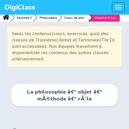
DigiClass
Togg
navi
Seconde C
Philosophie
Cours de philosophie 2nd
Chapitre 6: La philosophie â€“ objet â€“ mÃ©thode â€“ rÃ´le
Seuls les contenus(cours, exercices, quiz) des
classes de Troisième(3ème) et Terminale(Tle D)
sont accessibles. Nos équipes travaillent à
disponibiliser les contenus des autres classes
ultérieurement.
La philosophie â€“ objet â€“
mÃ©thode â€“ rÃ´le