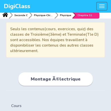
DigiClass
Togg
navi
Seconde C
Physique-Chimie
Physique
Chapitre 11: Montage Ã©lectrique
Seuls les contenus(cours, exercices, quiz) des
classes de Troisième(3ème) et Terminale(Tle D)
sont accessibles. Nos équipes travaillent à
disponibiliser les contenus des autres classes
ultérieurement.
Montage Ã©lectrique
Cours