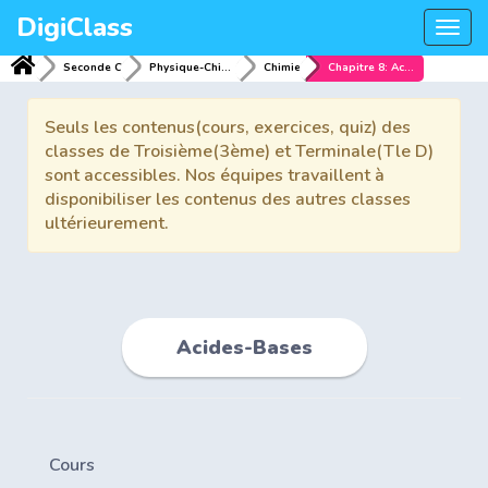
DigiClass
Togg
navi
Seconde C
Physique-Chimie
Chimie
Chapitre 8: Acides-Bases
Seuls les contenus(cours, exercices, quiz) des
classes de Troisième(3ème) et Terminale(Tle D)
sont accessibles. Nos équipes travaillent à
disponibiliser les contenus des autres classes
ultérieurement.
Acides-Bases
Cours