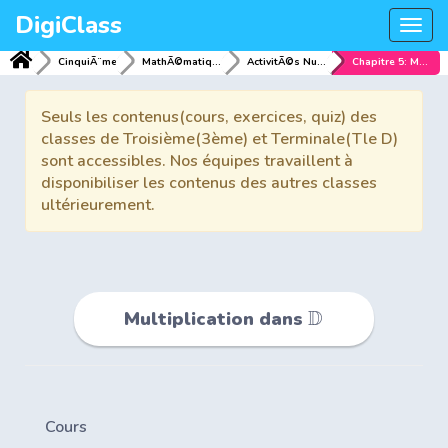
DigiClass
Togg
navi
CinquiÃ¨me
MathÃ©matiques
ActivitÃ©s NumÃ©riques
Chapitre 5: Multiplication dans
Seuls les contenus(cours, exercices, quiz) des
classes de Troisième(3ème) et Terminale(Tle D)
sont accessibles. Nos équipes travaillent à
disponibiliser les contenus des autres classes
ultérieurement.
D
Multiplication dans
Cours