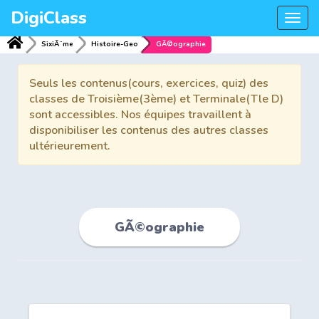
DigiClass
Togg
navi
SixiÃ¨me
Histoire-Geo
GÃ©ographie
Seuls les contenus(cours, exercices, quiz) des
classes de Troisième(3ème) et Terminale(Tle D)
sont accessibles. Nos équipes travaillent à
disponibiliser les contenus des autres classes
ultérieurement.
GÃ©ographie