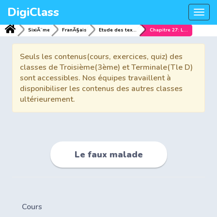
DigiClass
Togg
navi
SixiÃ¨me
FranÃ§ais
Etude des textes
Chapitre 27: Le faux malade
Seuls les contenus(cours, exercices, quiz) des
classes de Troisième(3ème) et Terminale(Tle D)
sont accessibles. Nos équipes travaillent à
disponibiliser les contenus des autres classes
ultérieurement.
Le faux malade
Cours