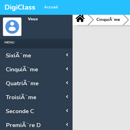
DigiClass
Accueil
Vous
CinquiÃ¨me
MENU
SixiÃ¨me
CinquiÃ¨me
QuatriÃ¨me
TroisiÃ¨me
Seconde C
PremiÃ¨re D