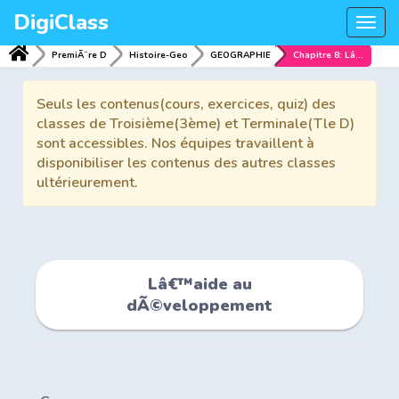
DigiClass
Togg
navi
PremiÃ¨re D
Histoire-Geo
GEOGRAPHIE
Chapitre 8: Lâ€™aide au dÃ©veloppement
Seuls les contenus(cours, exercices, quiz) des
classes de Troisième(3ème) et Terminale(Tle D)
sont accessibles. Nos équipes travaillent à
disponibiliser les contenus des autres classes
ultérieurement.
Lâ€™aide au
dÃ©veloppement