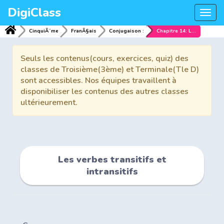
DigiClass
Togg
navi
CinquiÃ¨me
FranÃ§ais
Conjugaison :
Chapitre 14: Les verbes transitifs et intransitifs
Seuls les contenus(cours, exercices, quiz) des
classes de Troisième(3ème) et Terminale(Tle D)
sont accessibles. Nos équipes travaillent à
disponibiliser les contenus des autres classes
ultérieurement.
Les verbes transitifs et
intransitifs