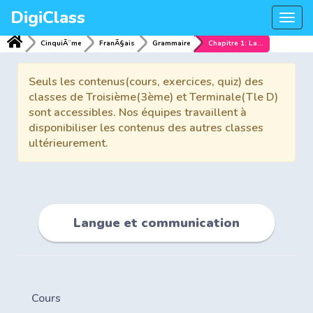
DigiClass
Togg
navi
CinquiÃ¨me
FranÃ§ais
Grammaire
Chapitre 1: Langue et communication
Seuls les contenus(cours, exercices, quiz) des
classes de Troisième(3ème) et Terminale(Tle D)
sont accessibles. Nos équipes travaillent à
disponibiliser les contenus des autres classes
ultérieurement.
Langue et communication
Cours