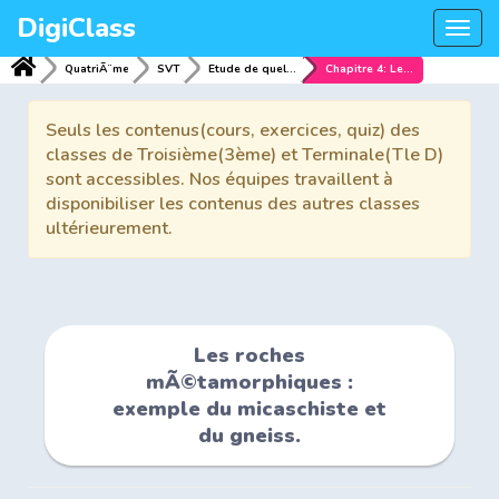
DigiClass
Togg
navi
QuatriÃ¨me
SVT
Etude de quelques roches
Chapitre 4: Les roches mÃ©tamorphiques : exemple du micaschiste et du gneiss.
Seuls les contenus(cours, exercices, quiz) des
classes de Troisième(3ème) et Terminale(Tle D)
sont accessibles. Nos équipes travaillent à
disponibiliser les contenus des autres classes
ultérieurement.
Les roches
mÃ©tamorphiques :
exemple du micaschiste et
du gneiss.