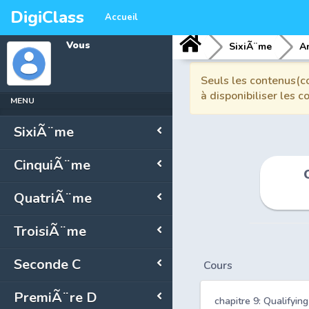
DigiClass
Accueil
Vous
SixiÃ¨me
A
Seuls les contenus(co
à disponibiliser les 
MENU
SixiÃ¨me
CinquiÃ¨me
QuatriÃ¨me
TroisiÃ¨me
Seconde C
Cours
PremiÃ¨re D
chapitre 9: Qualifyin