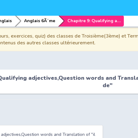
nglais
Anglais 6Ã¨me
Chapitre 9: Qualifying adjectives,Question words and Translation of "il ya" and "combien de"
urs, exercices, quiz) des classes de Troisième(3ème) et Term
contenus des autres classes ultérieurement.
Qualifying adjectives,Question words and Transla
de"
g adjectives,Question words and Translation of "il