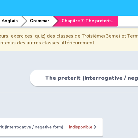
Anglais
Grammar
Chapitre 7: The preterit (Interrogative / negative form)
urs, exercices, quiz) des classes de Troisième(3ème) et Term
contenus des autres classes ultérieurement.
The preterit (Interrogative / ne
it (Interrogative / negative form)
Indisponible