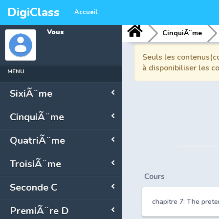
DigiClass
Accueil
Vous
CinquiÃ¨me
Seuls les contenus(co
à disponibiliser les 
MENU
SixiÃ¨me
CinquiÃ¨me
QuatriÃ¨me
TroisiÃ¨me
Cours
Seconde C
chapitre 7: The preter
PremiÃ¨re D