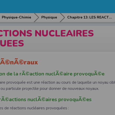
Physique-Chimie
Physique
Chapitre 13: LES REACTIONS NUCLEAIRES PROVOQUEES
CTIONS NUCLEAIRES
UEES
 gÃ©nÃ©raux
ion de la rÃ©action nuclÃ©aire provoquÃ©e
aire provoquée est une réaction au cours de laquelle un noyau ci
 ou particule projectile pour donner de nouveaux noyaux.
 rÃ©actions nuclÃ©aires provoquÃ©es
es de réactions nucléaires provoquées :