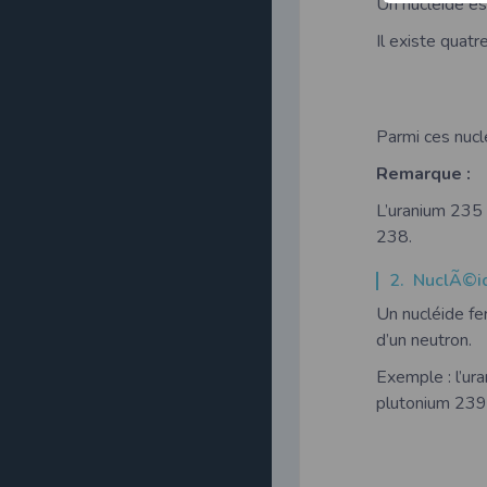
Un nucléide est
Il existe quatre
Parmi ces nuclé
Remarque :
L’uranium 235 
238.
2. NuclÃ©id
Un nucléide fer
d’un neutron.
Exemple : l’ura
plutonium 239 q