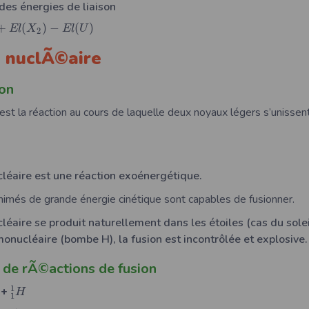
 des énergies de liaison
+
(
)
−
(
)
E
l
X
E
l
U
2
on nuclÃ©aire
on
 est la réaction au cours de laquelle deux noyaux légers s’unissen
cléaire est une réaction exoénergétique.
nimés de grande énergie cinétique sont capables de fusionner.
cléaire se produit naturellement dans les étoiles (cas du sole
nucléaire (bombe H), la fusion est incontrôlée et explosive.
de rÃ©actions de fusion
1
+
H
1