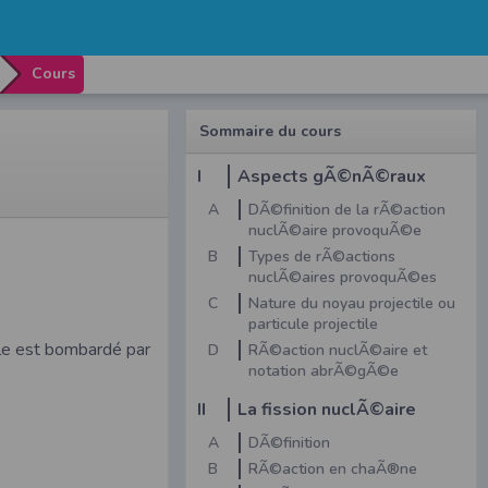
Cours
Sommaire du cours
I
Aspects gÃ©nÃ©raux
A
DÃ©finition de la rÃ©action
nuclÃ©aire provoquÃ©e
B
Types de rÃ©actions
nuclÃ©aires provoquÃ©es
C
Nature du noyau projectile ou
particule projectile
ble est bombardé par
D
RÃ©action nuclÃ©aire et
notation abrÃ©gÃ©e
II
La fission nuclÃ©aire
A
DÃ©finition
B
RÃ©action en chaÃ®ne