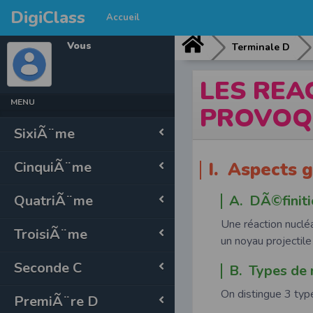
DigiClass
Accueil
Vous
Terminale D
LES REA
MENU
PROVOQ
SixiÃ¨me
CinquiÃ¨me
I. Aspects
QuatriÃ¨me
A. DÃ©finit
Une réaction nuclé
TroisiÃ¨me
un noyau projectile
Seconde C
B. Types de
On distingue 3 typ
PremiÃ¨re D