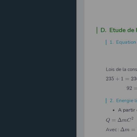
D. Etude de 
1. Equation
Lois de la co
235
+
1
=
23
92
2. Energie
A partir
2
=
Δ
Q
m
C
Avec :
Δ
=
m