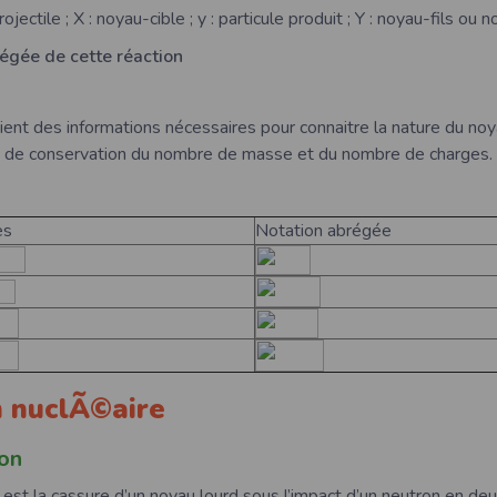
ojectile ; X : noyau-cible ; y : particule produit ; Y : noyau-fils ou 
égée de cette réaction
ient des informations nécessaires pour connaitre la nature du noy
is de conservation du nombre de masse et du nombre de charges.
es
Notation abrégée
on nuclÃ©aire
on
e est la cassure d’un noyau lourd sous l’impact d’un neutron en de