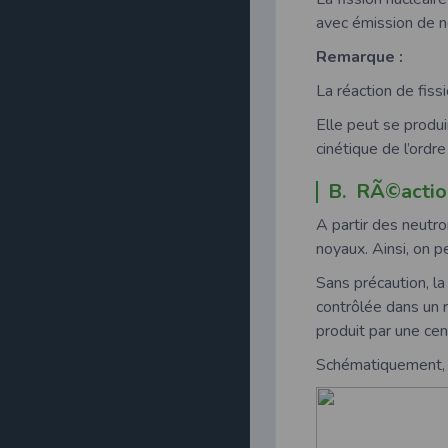
avec émission de n
Remarque :
La réaction de fiss
Elle peut se produi
cinétique de l’ordr
B. RÃ©actio
A partir des neutro
noyaux. Ainsi, on p
Sans précaution, l
contrôlée dans un r
produit par une cen
Schématiquement, la