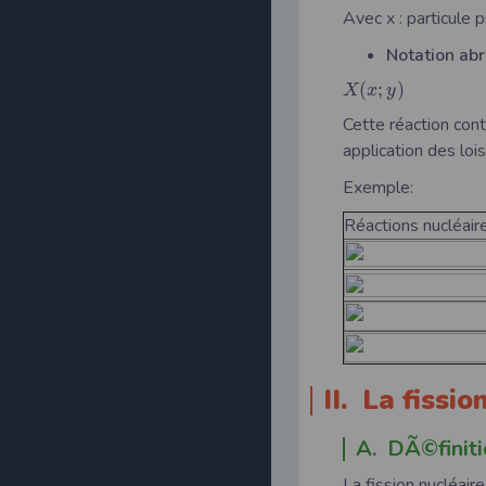
Avec x : particule pr
Notation abr
(
;
)
X
x
y
Cette réaction cont
application des lo
Exemple:
Réactions nucléair
II. La fissi
A. DÃ©finiti
La fission nucléair