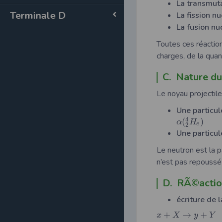
La transmut
Terminale D
La fission nu
La fusion nu
Toutes ces réactio
charges, de la qua
C. Nature du 
Le noyau projectile
Une particul
4
(
)
α
H
e
2
Une particul
Le neutron est la pa
n’est pas repoussé
D. RÃ©actio
écriture de 
+
→
+
x
X
y
Y