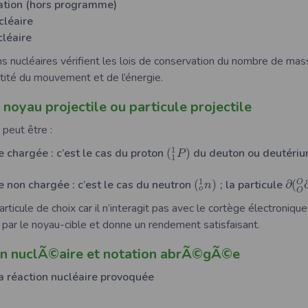
ation (hors programme)
cléaire
cléaire
ns nucléaires vérifient les lois de conservation du nombre de ma
ntité du mouvement et de l’énergie.
noyau projectile ou particule projectile
 peut être :
1
e chargée : c’est le cas du proton
(
)
du deuton ou deutéri
P
1
1
e non chargée : c’est le cas du neutron
(
)
; la particule
∂
(
O
n
o
O
rticule de choix car il n’interagit pas avec le cortège électronique 
 par le noyau-cible et donne un rendement satisfaisant.
n nuclÃ©aire et notation abrÃ©gÃ©e
la réaction nucléaire provoquée