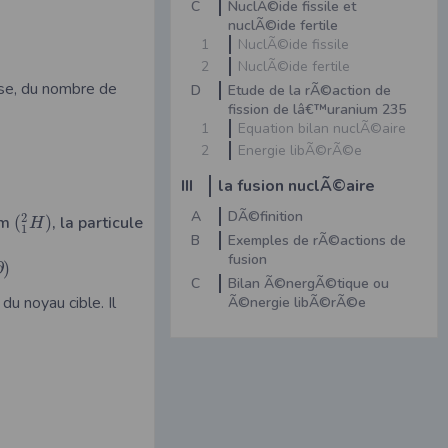
C
NuclÃ©ide fissile et
nuclÃ©ide fertile
1
NuclÃ©ide fissile
2
NuclÃ©ide fertile
sse, du nombre de
D
Etude de la rÃ©action de
fission de lâ€™uranium 235
1
Equation bilan nuclÃ©aire
2
Energie libÃ©rÃ©e
III
la fusion nuclÃ©aire
A
DÃ©finition
2
um
(
)
, la particule
H
1
B
Exemples de rÃ©actions de
fusion
∂
)
C
Bilan Ã©nergÃ©tique ou
du noyau cible. Il
Ã©nergie libÃ©rÃ©e