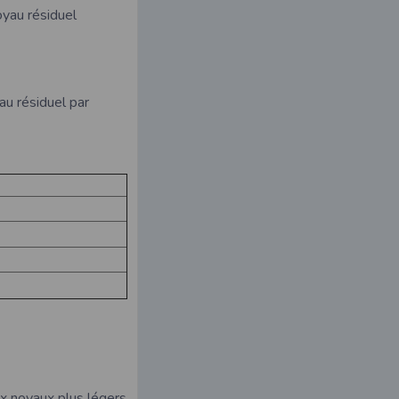
noyau résiduel
au résiduel par
ux noyaux plus légers