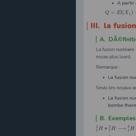
A partir
=
(
)
Q
E
l
X
1
III. la fusi
A. DÃ©finiti
La fusion nucléaire
noyau plus lourd.
Remarque :
La fusion nu
Seuls les noyaux a
La fusion nu
bombe thermo
B. Exemples 
3
2
2
+
⟶
H
H
H
1
1
1