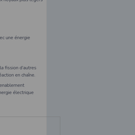
vec une énergie
a fission d’autres
éaction en chaîne.
nvenablement
nergie électrique