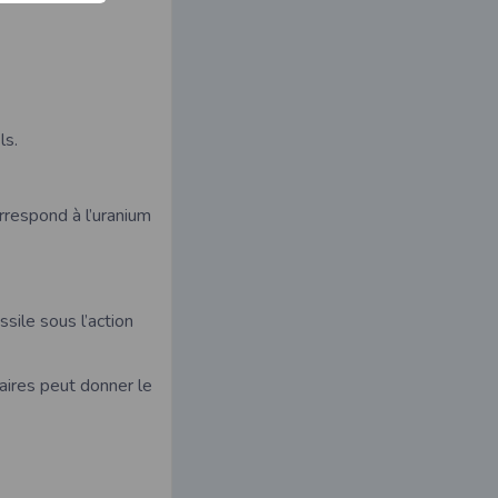
.
ls.
rrespond à l’uranium
ssile sous l’action
éaires peut donner le