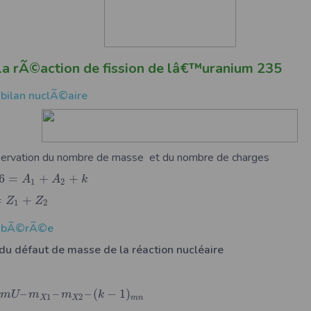
la rÃ©action de fission de lâ€™uranium 235
 bilan nuclÃ©aire
nservation du nombre de masse et du nombre de charges
6
=
+
+
A
A
k
1
2
=
+
Z
Z
1
2
 libÃ©rÃ©e
 du défaut de masse de la réaction nucléaire
–
–
–
(
−
1
)
m
U
m
m
k
1
2
X
X
m
n