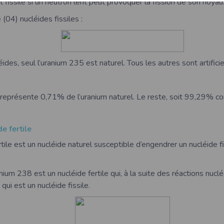
 fissile si un neutron lent peut provoquer la fission de son noyau
 (04) nucléides fissiles :
ides, seul l’uranium 235 est naturel. Tous les autres sont artificie
représente 0,71% de l’uranium naturel. Le reste, soit 99,29% co
e fertile
tile est un nucléide naturel susceptible d’engendrer un nucléide fi
nium 238 est un nucléide fertile qui, à la suite des réactions nucl
ui est un nucléide fissile.