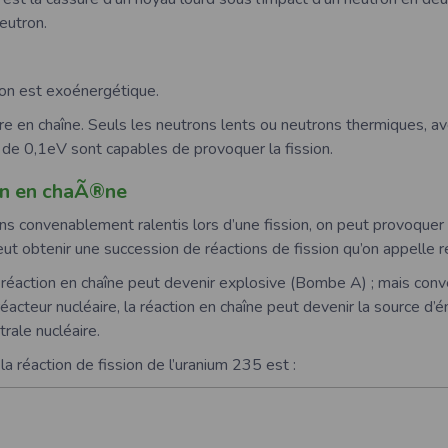
eutron.
ion est exoénergétique.
re en chaîne. Seuls les neutrons lents ou neutrons thermiques, a
e de 0,1eV sont capables de provoquer la fission.
n en chaÃ®ne
ns convenablement ralentis lors d’une fission, on peut provoquer l
eut obtenir une succession de réactions de fission qu’on appelle r
a réaction en chaîne peut devenir explosive (Bombe A) ; mais co
éacteur nucléaire, la réaction en chaîne peut devenir la source d’é
trale nucléaire.
 réaction de fission de l’uranium 235 est :