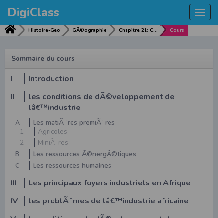
DigiClass
Togg
navi
Histoire-Geo
GÃ©ographie
Chapitre 21: CONDITIONS ET DEVELOPPEMENT DE Lâ€™INDUSTRIE
Cours
Sommaire du cours
I
Introduction
II
les conditions de dÃ©veloppement de
lâ€™industrie
A
Les matiÃ¨res premiÃ¨res
1
Agricoles
2
MiniÃ¨res
B
Les ressources Ã©nergÃ©tiques
C
Les ressources humaines
III
Les principaux foyers industriels en Afrique
IV
les problÃ¨mes de lâ€™industrie africaine