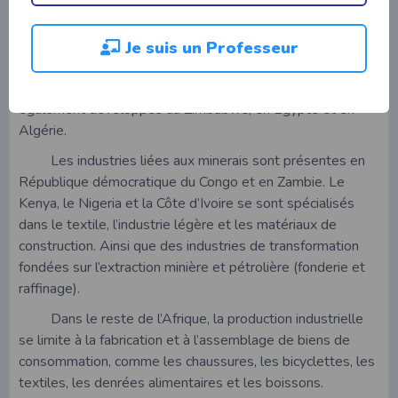
industrielle du continent. Elle a développé l’industrie
lourde, la métallurgie et la fabrication de machines et de
Je suis un Professeur
moyens de transport.
Des centres industriels importants se sont
également développés au Zimbabwe, en Égypte et en
Algérie.
Les industries liées aux minerais sont présentes en
République démocratique du Congo et en Zambie. Le
Kenya, le Nigeria et la Côte d’Ivoire se sont spécialisés
dans le textile, l’industrie légère et les matériaux de
construction. Ainsi que des industries de transformation
fondées sur l’extraction minière et pétrolière (fonderie et
raffinage).
Dans le reste de l’Afrique, la production industrielle
se limite à la fabrication et à l’assemblage de biens de
consommation, comme les chaussures, les bicyclettes, les
textiles, les denrées alimentaires et les boissons.