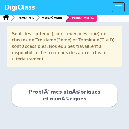
DigiClass
Togg
navi
PremiÃ¨re D
MathÃ©matiques
ProblÃ¨mes algÃ©briques et numÃ©riques
Seuls les contenus(cours, exercices, quiz) des
classes de Troisième(3ème) et Terminale(Tle D)
sont accessibles. Nos équipes travaillent à
disponibiliser les contenus des autres classes
ultérieurement.
ProblÃ¨mes algÃ©briques
et numÃ©riques