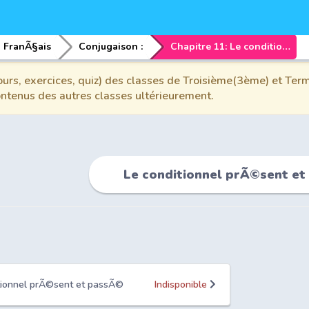
FranÃ§ais
Conjugaison :
Chapitre 11: Le conditionnel prÃ©sent et passÃ©
urs, exercices, quiz) des classes de Troisième(3ème) et Term
contenus des autres classes ultérieurement.
Le conditionnel prÃ©sent e
itionnel prÃ©sent et passÃ©
Indisponible