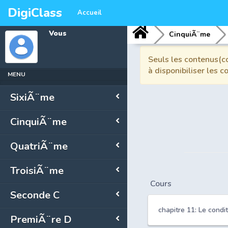
DigiClass
Accueil
Vous
CinquiÃ¨me
Seuls les contenus(co
à disponibiliser les 
MENU
SixiÃ¨me
CinquiÃ¨me
QuatriÃ¨me
TroisiÃ¨me
Cours
Seconde C
chapitre 11: Le cond
PremiÃ¨re D