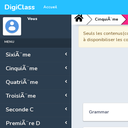
DigiClass
Accueil
Vous
CinquiÃ¨me
Seuls les contenus(co
à disponibiliser les 
MENU
SixiÃ¨me
CinquiÃ¨me
QuatriÃ¨me
TroisiÃ¨me
Seconde C
Grammar
PremiÃ¨re D