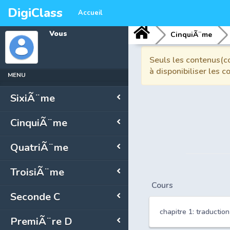
DigiClass
Accueil
Vous
CinquiÃ¨me
Seuls les contenus(co
à disponibiliser les 
MENU
SixiÃ¨me
CinquiÃ¨me
QuatriÃ¨me
TroisiÃ¨me
Cours
Seconde C
chapitre 1: traduction
PremiÃ¨re D