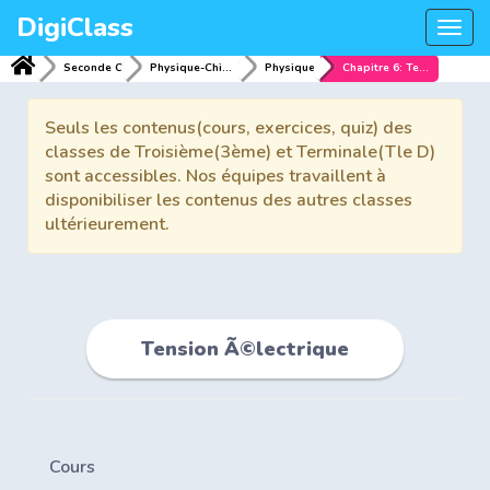
DigiClass
Togg
navi
Seconde C
Physique-Chimie
Physique
Chapitre 6: Tension Ã©lectrique
Seuls les contenus(cours, exercices, quiz) des
classes de Troisième(3ème) et Terminale(Tle D)
sont accessibles. Nos équipes travaillent à
disponibiliser les contenus des autres classes
ultérieurement.
Tension Ã©lectrique
Cours