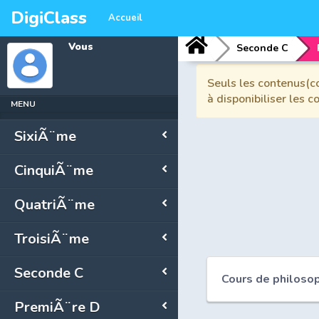
DigiClass
Accueil
Vous
Seconde C
Seuls les contenus(co
à disponibiliser les 
MENU
SixiÃ¨me
CinquiÃ¨me
QuatriÃ¨me
TroisiÃ¨me
Seconde C
Cours de philoso
PremiÃ¨re D