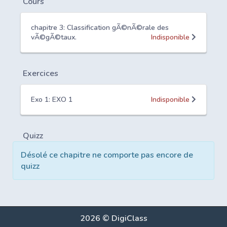
Cours
chapitre 3: Classification gÃ©nÃ©rale des
vÃ©gÃ©taux.
Indisponible
Exercices
Exo 1: EXO 1
Indisponible
Quizz
Désolé ce chapitre ne comporte pas encore de
quizz
2026 © DigiClass