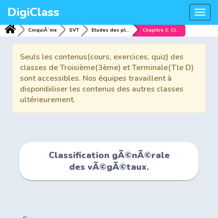
DigiClass
Togg
navi
CinquiÃ¨me
SVT
Etudes des plantes sans fleurs
Chapitre 3: Classification gÃ©nÃ©rale des vÃ©gÃ©taux.
Seuls les contenus(cours, exercices, quiz) des
classes de Troisième(3ème) et Terminale(Tle D)
sont accessibles. Nos équipes travaillent à
disponibiliser les contenus des autres classes
ultérieurement.
Classification gÃ©nÃ©rale
des vÃ©gÃ©taux.