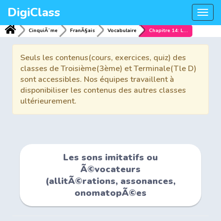
DigiClass
Togg
navi
CinquiÃ¨me
FranÃ§ais
Vocabulaire
Chapitre 14: Les sons imitatifs ou Ã©vocateurs (allitÃ©rations, assonances, onomatopÃ©es
Seuls les contenus(cours, exercices, quiz) des
classes de Troisième(3ème) et Terminale(Tle D)
sont accessibles. Nos équipes travaillent à
disponibiliser les contenus des autres classes
ultérieurement.
Les sons imitatifs ou
Ã©vocateurs
(allitÃ©rations, assonances,
onomatopÃ©es