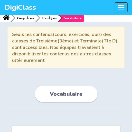
DigiClass
Togg
navi
CinquiÃ¨me
FranÃ§ais
Vocabulaire
Seuls les contenus(cours, exercices, quiz) des
classes de Troisième(3ème) et Terminale(Tle D)
sont accessibles. Nos équipes travaillent à
disponibiliser les contenus des autres classes
ultérieurement.
Vocabulaire