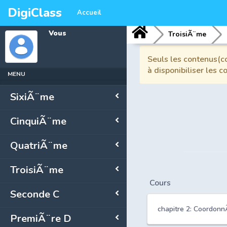
DigiClass
Accueil
Vous
TroisiÃ¨me
Seuls les contenus(co
à disponibiliser les 
MENU
SixiÃ¨me
CinquiÃ¨me
QuatriÃ¨me
TroisiÃ¨me
Cours
Seconde C
chapitre 2: Coordon
PremiÃ¨re D