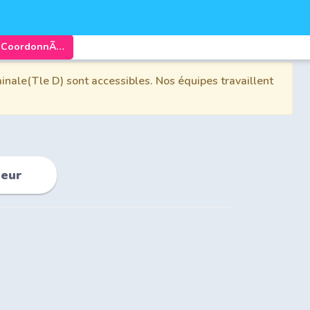
Chapitre 2: CoordonnÃ©es d'un Vecteur
inale(Tle D) sont accessibles. Nos équipes travaillent
teur