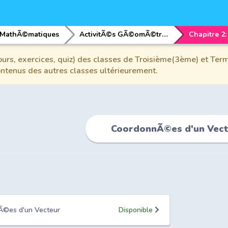
MathÃ©matiques
ActivitÃ©s GÃ©omÃ©triques
urs, exercices, quiz) des classes de Troisième(3ème) et Term
contenus des autres classes ultérieurement.
CoordonnÃ©es d'un Vec
nÃ©es d'un Vecteur
Disponible