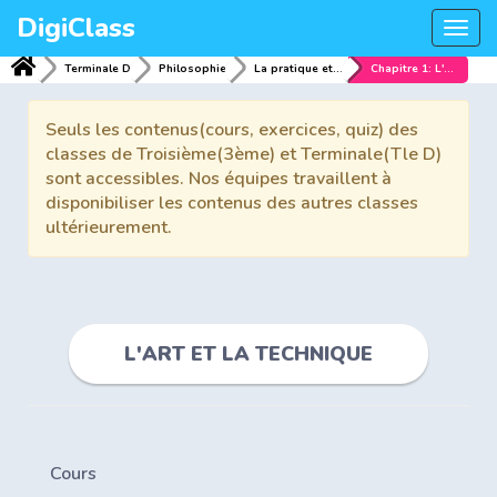
DigiClass
Togg
navi
Terminale D
Philosophie
La pratique et les fins
Chapitre 1: L'ART ET LA TECHNIQUE
Seuls les contenus(cours, exercices, quiz) des
classes de Troisième(3ème) et Terminale(Tle D)
sont accessibles. Nos équipes travaillent à
disponibiliser les contenus des autres classes
ultérieurement.
L'ART ET LA TECHNIQUE
Cours