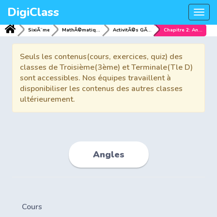
DigiClass
Togg
navi
SixiÃ¨me
MathÃ©matiques
ActivitÃ©s GÃ©omÃ©triques
Chapitre 2: Angles
Seuls les contenus(cours, exercices, quiz) des
classes de Troisième(3ème) et Terminale(Tle D)
sont accessibles. Nos équipes travaillent à
disponibiliser les contenus des autres classes
ultérieurement.
Angles
Cours