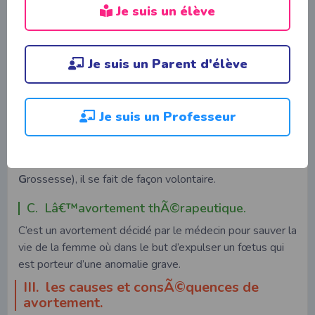
grossesse.
Je suis un élève
II. Les diffÃ©rents types
dâ€™avortements.
Je suis un Parent d'élève
A. Lâ€™avortement spontanÃ©.
Encore appelé
fausse couche
, il survient de façon
involontaire et accidentel.
Je suis un Professeur
B. Lâ€™avortement provoquÃ©.
Encore appelé
IVG
(
I
nterruption
V
olontaire de
G
rossesse), il se fait de façon volontaire.
C. Lâ€™avortement thÃ©rapeutique.
C’est un avortement décidé par le médecin pour sauver la
vie de la femme où dans le but d’expulser un fœtus qui
est porteur d’une anomalie grave.
III. les causes et consÃ©quences de
avortement.