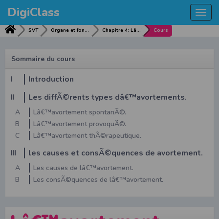
DigiClass
Togg
navi
SVT
Organe et fonction de reproduction.
Chapitre 4: Lâ€™avortement.
Cours
Sommaire du cours
I
Introduction
II
Les diffÃ©rents types dâ€™avortements.
A
Lâ€™avortement spontanÃ©.
B
Lâ€™avortement provoquÃ©.
C
Lâ€™avortement thÃ©rapeutique.
III
les causes et consÃ©quences de avortement.
A
Les causes de lâ€™avortement.
B
Les consÃ©quences de lâ€™avortement.