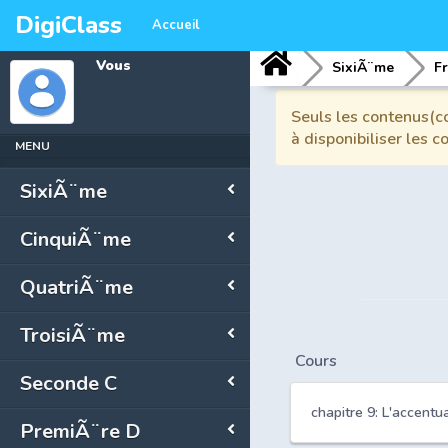
DigiClass
Accueil
Vous
SixiÃ¨me
F
Seuls les contenus(co
à disponibiliser les 
MENU
SixiÃ¨me
CinquiÃ¨me
QuatriÃ¨me
TroisiÃ¨me
Cours
Seconde C
chapitre 9: L'accentu
PremiÃ¨re D