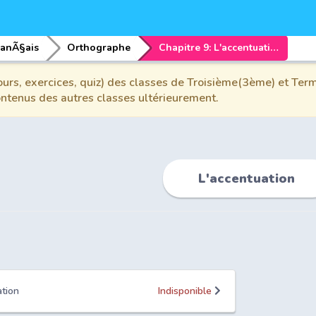
ranÃ§ais
Orthographe
Chapitre 9: L'accentuation
urs, exercices, quiz) des classes de Troisième(3ème) et Term
contenus des autres classes ultérieurement.
L'accentuation
ation
Indisponible