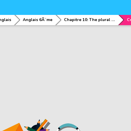
nglais
Anglais 6Ã¨me
Chapitre 10: The plural of nouns and Clothing items and colours
C