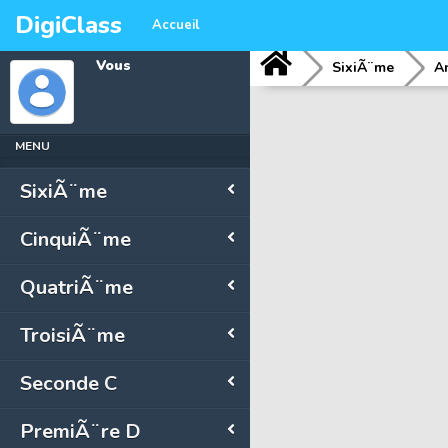
DigiClass
Accueil
Vous
SixiÃ¨me
A
MENU
SixiÃ¨me
CinquiÃ¨me
QuatriÃ¨me
TroisiÃ¨me
Seconde C
PremiÃ¨re D