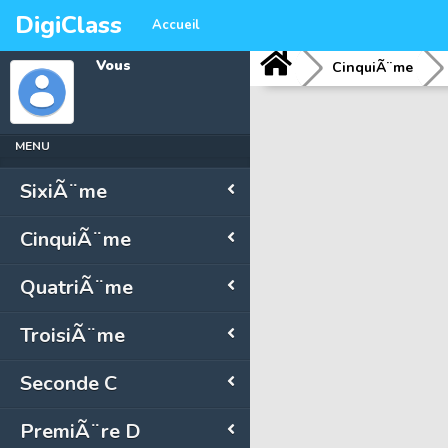
DigiClass
Accueil
Vous
CinquiÃ¨me
MENU
SixiÃ¨me
CinquiÃ¨me
QuatriÃ¨me
TroisiÃ¨me
Seconde C
PremiÃ¨re D