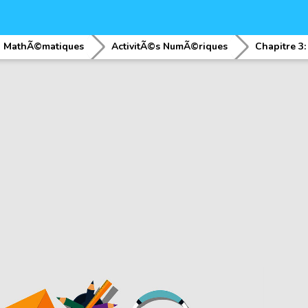
MathÃ©matiques
ActivitÃ©s NumÃ©riques